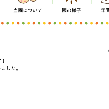
当園について
園の様子
年
す！
しました。