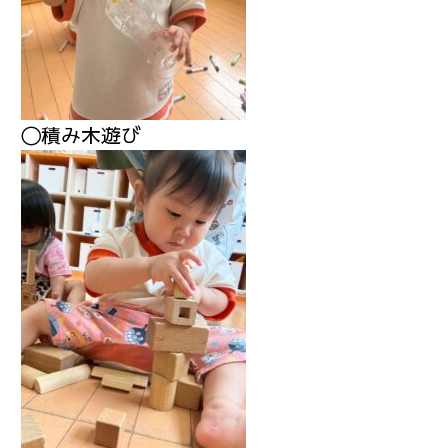
〇積み木遊び